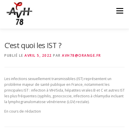
Aller
au
Menu
contenu
L’ASSOCIATION
NOS ACTIONS
LE DÉPISTAGE
C’est quoi les IST ?
PUBLIÉ LE
AVRIL 5, 2022
PAR
AVH78@ORANGE.FR
LE CEGIDD
NOUS CONTACTER
FAIRE UN DON
Les infections sexuellement transmissibles (IST) représentent un
problème majeur de santé publique en France, notamment les
principales IST : infection à VIH/Sida, hépatites virales B et C et autres IST
les plus fréquentes (syphilis, gonococcie, infections à chlamydia incluant
la lymphogranulomatose vénérienne (LGV) rectale).
En cours de rédaction